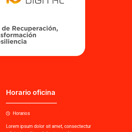
Horario oficina
Horarios
Lorem ipsum dolor sit amet, consectectur