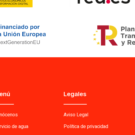
enú
Legales
nócenos
Aviso Legal
rvicio de agua
Política de privacidad