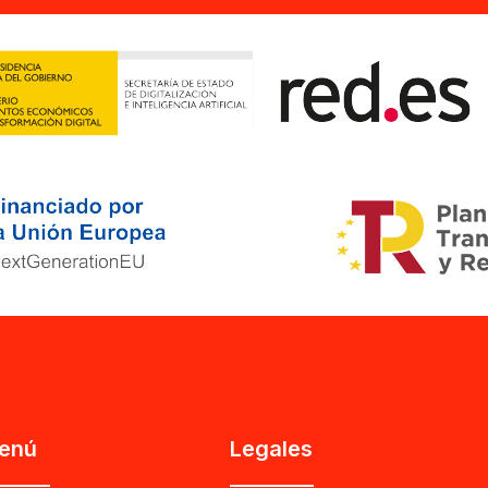
enú
Legales